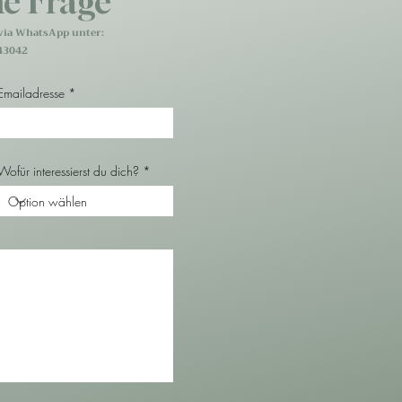
ne Frage
via WhatsApp unter:
43042
Emailadresse
Wofür interessierst du dich?