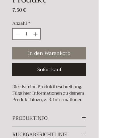
Preis
7,50 €
Anzahl
*
In den Warenkorb
Sofortkauf
Dies ist eine Produktbeschreibung. 
Füge hier Informationen zu deinem 
Produkt hinzu, z. B. Informationen 
zu Größen und Materialien sowie 
allgemeine Pflege- und 
PRODUKTINFO
Reinigungshinweise.
Das ist ein Produktdetail. Füge hier 
RÜCKGABERICHTLINIE
Informationen zu deinem Produkt 