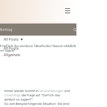
Beitrag
All Posts
Darf ich das meinen Mitarbeiter*innen wirklich
All Posts
so sagen?
Allgemein
Immer wieder kommt in 
Veranstaltungen
 und 
Coachings
 die Frage auf: “Darf ich das 
wirklich so sagen?”.  
So zum Beispiel folgende Situation: Sie sind 