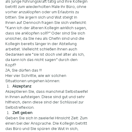
als junge Führungskraft tätig und ihre Kollegin 
betritt zum wiederholten Male ihr Büro, ohne 
vorher anzuklopfen oder um Erlaubnis zu 
bitten. Sie ärgern sich und Wut steigt in 
Ihnen auf. Dennoch fragen Sie sich vielleicht: 
“Kann ich der älteren Kollegin wirklich sagen, 
dass sie anklopfen soll?” Oder sind Sie sich 
unsicher, da Sie neu als Chefin sind und die 
Kollegin bereits länger in der Abteilung 
arbeitet. Vielleicht schießen Ihnen auch 
Gedanken wie “sie ist doch viel älter als ich, 
da kann ich das nicht sagen” durch den 
Kopf?  
JA, Sie dürfen das !!!  
Hier vier Schritte, wie wir solchen 
Situationen umgehen können:  
Akzeptanz
Akzeptieren Sie, dass manchmal Selbstweifel 
in Ihnen aufsteigen. Diese sind gut und sehr 
hilfreich, denn diese sind der Schlüssel zur 
Selbstreflexion.  
Zeit geben
Geben Sie sich in zweierlei Hinsicht Zeit: Zum 
einen bei der Ansprache. Die Kollegin betritt 
das Büro und Sie spüren die Wut in sich, 