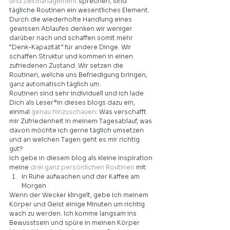
und Zeitmanagement
 sprechen, sind 
tägliche Routinen ein wesentliches Element.   
Durch die wiederholte Handlung eines 
gewissen Ablaufes denken wir weniger 
darüber nach und schaffen somit mehr 
“Denk-Kapazität” für andere Dinge. Wir 
schaffen Struktur und kommen in einen 
zufriedenen Zustand. Wir setzen die 
Routinen, welche uns Befriedigung bringen,  
ganz automatisch täglich um.  
Routinen sind sehr individuell und ich lade 
Dich als Leser*in dieses blogs dazu ein, 
einmal 
genau hinzuschauen
: Was verschafft 
mir Zufriedenheit in meinem Tagesablauf, was 
davon möchte ich gerne täglich umsetzen 
und an welchen Tagen geht es mir richtig 
gut?  
Ich gebe in diesem blog als kleine Inspiration 
meine 
drei ganz persönlichen Routinen
 mit:  
In Ruhe aufwachen und der Kaffee am 
Morgen   
Wenn der Wecker klingelt, gebe ich meinem 
Körper und Geist einige Minuten um richtig 
wach zu werden. Ich komme langsam ins 
Bewusstsein und spüre in meinen Körper 