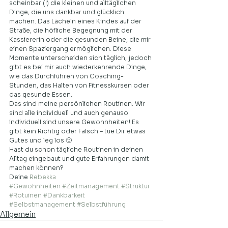
scheinbar (!) die kleinen und alltäglichen 
Dinge, die uns dankbar und glücklich 
machen. Das Lächeln eines Kindes auf der 
Straße, die höfliche Begegnung mit der 
Kassiererin oder die gesunden Beine, die mir 
einen Spaziergang ermöglichen. Diese 
Momente unterscheiden sich täglich, jedoch 
gibt es bei mir auch wiederkehrende Dinge, 
wie das Durchführen von Coaching-
Stunden, das Halten von Fitnesskursen oder 
das gesunde Essen.   
Das sind meine persönlichen Routinen. Wir 
sind alle individuell und auch genauso 
individuell sind unsere Gewohnheiten! Es 
gibt kein Richtig oder Falsch – tue Dir etwas 
Gutes und leg los 🙂  
Hast du schon tägliche Routinen in deinen 
Alltag eingebaut und gute Erfahrungen damit 
machen können? 
Deine 
Rebekka
#Gewohnheiten
#Zeitmanagement
#Struktur
#Rotuinen
#Dankbarkeit
#Selbstmanagement
#Selbstführung
Allgemein