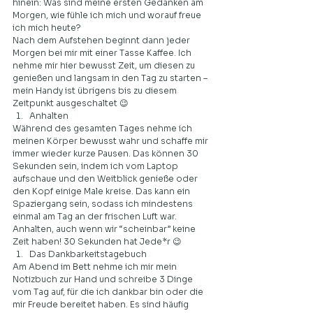
hinein: Was sind meine ersten Gedanken am 
Morgen, wie fühle ich mich und worauf freue 
ich mich heute?  
Nach dem Aufstehen beginnt dann jeder 
Morgen bei mir mit einer Tasse Kaffee. Ich 
nehme mir hier bewusst Zeit, um diesen zu 
genießen und langsam in den Tag zu starten – 
mein Handy ist übrigens bis zu diesem 
Zeitpunkt ausgeschaltet 😉    
Anhalten    
Während des gesamten Tages nehme ich 
meinen Körper bewusst wahr und schaffe mir 
immer wieder kurze Pausen. Das können 30 
Sekunden sein, indem ich vom Laptop 
aufschaue und den Weitblick genieße oder 
den Kopf einige Male kreise. Das kann ein 
Spaziergang sein, sodass ich mindestens 
einmal am Tag an der frischen Luft war. 
Anhalten, auch wenn wir “scheinbar” keine 
Zeit haben! 30 Sekunden hat Jede*r 😉  
Das Dankbarkeitstagebuch 
Am Abend im Bett nehme ich mir mein 
Notizbuch zur Hand und schreibe 3 Dinge 
vom Tag auf, für die ich dankbar bin oder die 
mir Freude bereitet haben. Es sind häufig 